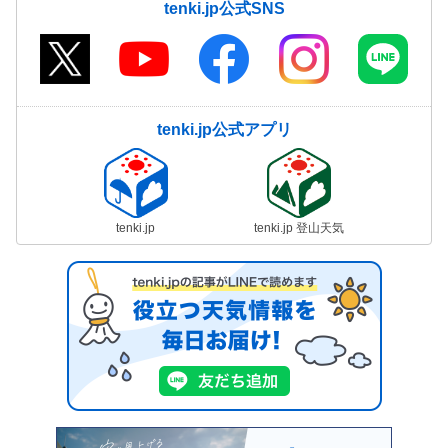
tenki.jp公式SNS
tenki.jp公式アプリ
tenki.jp
tenki.jp 登山天気