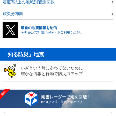
震度3以上の地域別観測回数
震央分布図
最新の地震情報を配信
tenki.jp公式X（旧Twitter）をご利用ください。
「知る防災」地震
いざという時にあわてないために
確かな情報と行動で防災力アップ
雨雲レーダーで雨を回避！
tenki.jp公式 天気予報アプリ