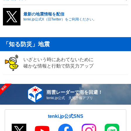
最新の地震情報を配信
tenki.jp公式X（旧Twitter）をご利用ください。
「知る防災」地震
いざという時にあわてないために
確かな情報と行動で防災力アップ
雨雲レーダーで雨を回避！
tenki.jp公式 天気予報アプリ
tenki.jp公式SNS