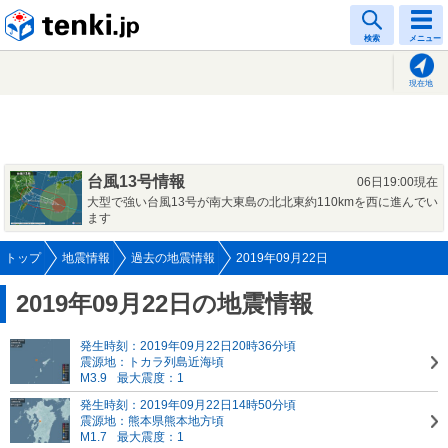
tenki.jp
検索
メニュー
現在地
台風13号情報
06日19:00現在
大型で強い台風13号が南大東島の北北東約110kmを西に進んでい
ます
トップ
地震情報
過去の地震情報
2019年09月22日
2019年09月22日の地震情報
発生時刻：2019年09月22日20時36分頃
震源地：トカラ列島近海頃
M3.9
最大震度：1
発生時刻：2019年09月22日14時50分頃
震源地：熊本県熊本地方頃
M1.7
最大震度：1