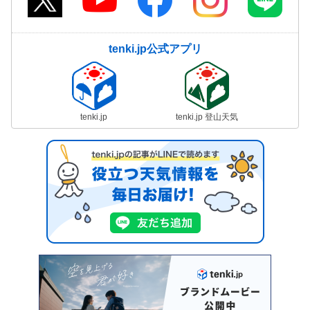
tenki.jp公式アプリ
tenki.jp
tenki.jp 登山天気