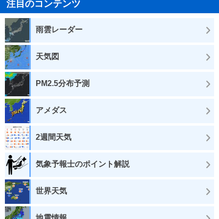
注目のコンテンツ
雨雲レーダー
天気図
PM2.5分布予測
アメダス
2週間天気
気象予報士のポイント解説
世界天気
地震情報