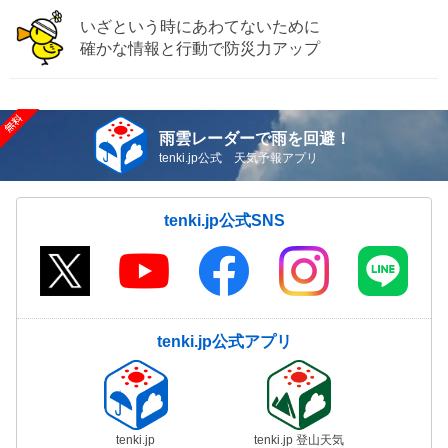
いざという時にあわてないために
確かな情報と行動で防災力アップ
雨雲レーダーで雨を回避！
tenki.jp公式 天気予報アプリ
tenki.jp公式SNS
tenki.jp公式アプリ
tenki.jp
tenki.jp 登山天気