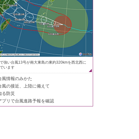
で強い台風13号が南大東島の東約320kmを西北西に
でいます
台風情報のみかた
台風の接近、上陸に備えて
知る防災
アプリで台風進路予報を確認