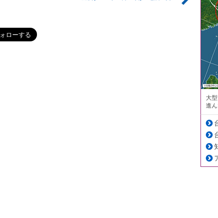
大型
進ん