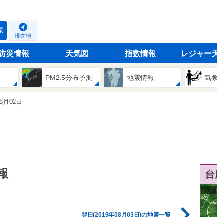
索
現在地
防災情報
天気図
指数情報
レジャー
PM2.5分布予測
地震情報
気
08月02日
報
台
。
翌日(2019年08月03日)の地震一覧