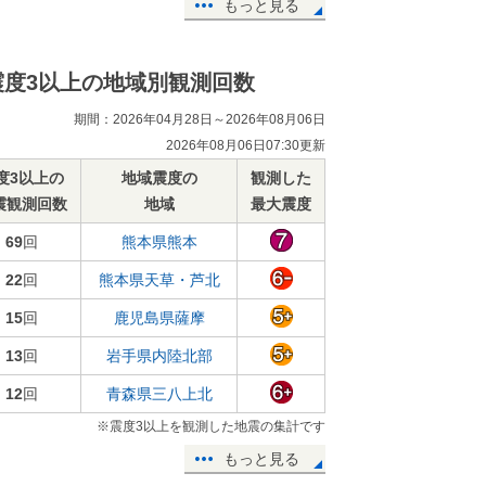
もっと見る
震度3以上の地域別観測回数
期間：2026年04月28日～2026年08月06日
2026年08月06日07:30更新
度3以上の
地域震度の
観測した
震観測回数
地域
最大震度
69
回
熊本県熊本
22
回
熊本県天草・芦北
15
回
鹿児島県薩摩
13
回
岩手県内陸北部
12
回
青森県三八上北
※震度3以上を観測した地震の集計です
もっと見る