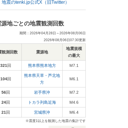
地震のtenki.jp公式X（旧Twitter）
震源地ごとの地震観測回数
期間：2026年04月28日～2026年08月06日
2026年08月06日07:30更新
地震規模
震観測回数
震源地
の最大
321
回
熊本県熊本地方
M7.1
熊本県天草・芦北地
104
回
M6.1
方
56
回
岩手県沖
M7.2
24
回
トカラ列島近海
M4.6
21
回
宮城県沖
M6.4
※震度1以上を観測した地震の集計です