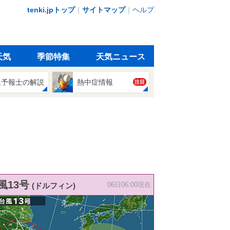
tenki.jpトップ
｜
サイトマップ
｜
ヘルプ
天気
季節特集
天気ニュース
象予報士の解説
熱中症情報
注目
風13号
(ドルフィン)
06日06:00現在