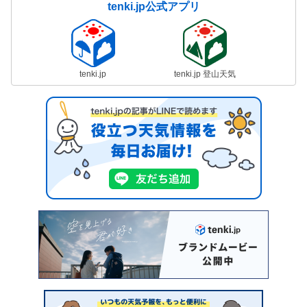
tenki.jp公式アプリ
tenki.jp
tenki.jp 登山天気