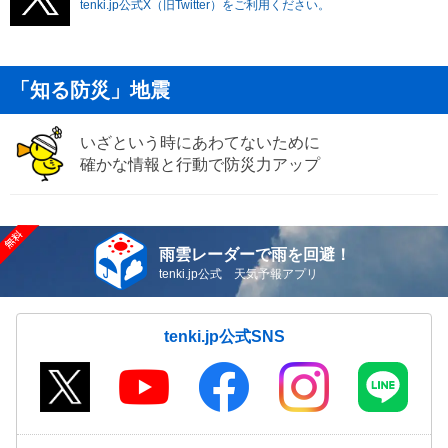
tenki.jp公式X（旧Twitter）をご利用ください。
「知る防災」地震
いざという時にあわてないために
確かな情報と行動で防災力アップ
雨雲レーダーで雨を回避！
tenki.jp公式 天気予報アプリ
tenki.jp公式SNS