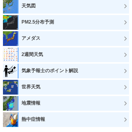
天気図
PM2.5分布予測
アメダス
2週間天気
気象予報士のポイント解説
世界天気
地震情報
熱中症情報