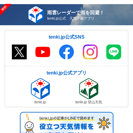
雨雲レーダーで雨を回避！
tenki.jp公式 天気予報アプリ
tenki.jp公式SNS
tenki.jp公式アプリ
tenki.jp
tenki.jp 登山天気