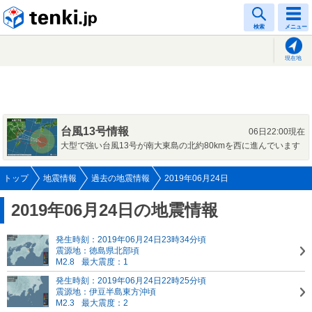
tenki.jp
検索
メニュー
現在地
台風13号情報
06日22:00現在
大型で強い台風13号が南大東島の北約80kmを西に進んでいます
トップ
地震情報
過去の地震情報
2019年06月24日
2019年06月24日の地震情報
発生時刻：2019年06月24日23時34分頃
震源地：徳島県北部頃
M2.8
最大震度：1
発生時刻：2019年06月24日22時25分頃
震源地：伊豆半島東方沖頃
M2.3
最大震度：2