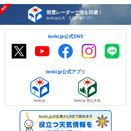
雨雲レーダーで雨を回避！
tenki.jp公式 天気予報アプリ
tenki.jp公式SNS
tenki.jp公式アプリ
tenki.jp
tenki.jp 登山天気