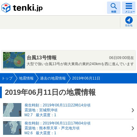
tenki.jp
検索
メニュー
現在地
台風13号情報
06日09:00現在
大型で強い台風13号が南大東島の東約240kmを西に進んでいます
トップ
地震情報
過去の地震情報
2019年06月11日
2019年06月11日の地震情報
発生時刻：2019年06月11日22時14分頃
震源地：宮城県沖頃
M2.7
最大震度：1
発生時刻：2019年06月11日17時04分頃
震源地：熊本県天草・芦北地方頃
M2.6
最大震度：1