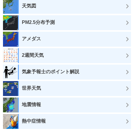
天気図
PM2.5分布予測
アメダス
2週間天気
気象予報士のポイント解説
世界天気
地震情報
熱中症情報