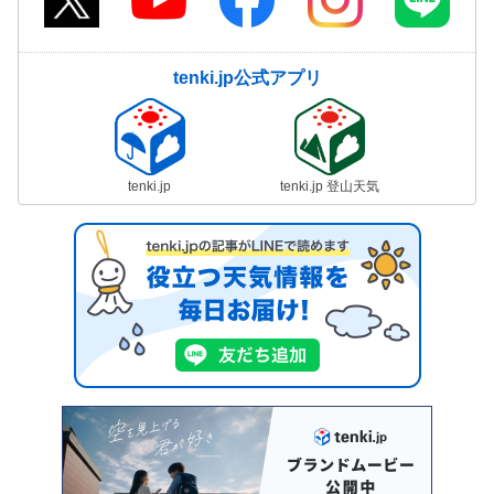
tenki.jp公式アプリ
tenki.jp
tenki.jp 登山天気