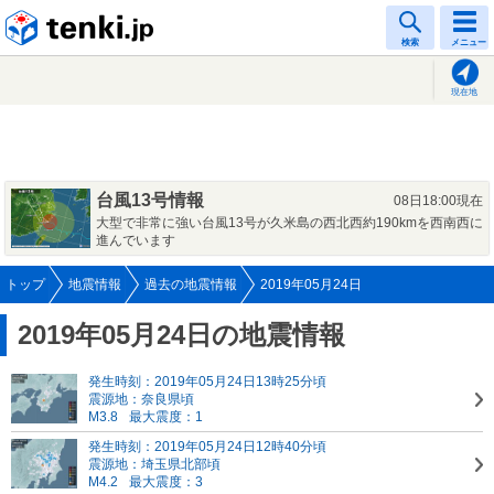
tenki.jp
検索
メニュー
現在地
台風13号情報
08日18:00現在
大型で非常に強い台風13号が久米島の西北西約190kmを西南西に
進んでいます
トップ
地震情報
過去の地震情報
2019年05月24日
2019年05月24日の地震情報
発生時刻：2019年05月24日13時25分頃
震源地：奈良県頃
M3.8
最大震度：1
発生時刻：2019年05月24日12時40分頃
震源地：埼玉県北部頃
M4.2
最大震度：3