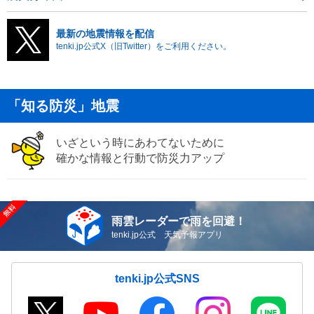
最新の地震情報を配信
tenki.jp公式X（旧Twitter）をご利用ください。
「知る防災」地震
いざという時にあわてないために
確かな情報と行動で防災力アップ
雨雲レーダーで雨を回避！
tenki.jp公式 天気予報アプリ
tenki.jp公式SNS