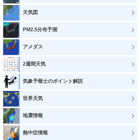
天気図
PM2.5分布予測
アメダス
2週間天気
気象予報士のポイント解説
世界天気
地震情報
熱中症情報