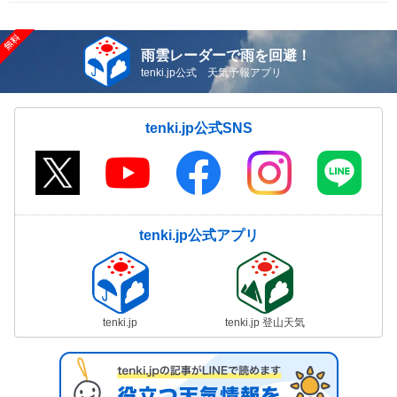
雨雲レーダーで雨を回避！
tenki.jp公式 天気予報アプリ
tenki.jp公式SNS
tenki.jp公式アプリ
tenki.jp
tenki.jp 登山天気