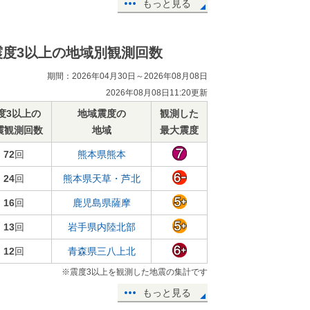
もっと見る
震度3以上の地域別観測回数
期間：2026年04月30日～2026年08月08日
2026年08月08日11:20更新
度3以上の
地域震度の
観測した
震観測回数
地域
最大震度
72
回
熊本県熊本
24
回
熊本県天草・芦北
16
回
鹿児島県薩摩
13
回
岩手県内陸北部
12
回
青森県三八上北
※震度3以上を観測した地震の集計です
もっと見る