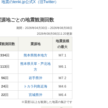
地震のtenki.jp公式X（旧Twitter）
震源地ごとの地震観測回数
期間：2026年04月30日～2026年08月08日
2026年08月08日11:20更新
地震規模
震観測回数
震源地
の最大
334
回
熊本県熊本地方
M7.1
熊本県天草・芦北地
113
回
M6.1
方
56
回
岩手県沖
M7.2
24
回
トカラ列島近海
M4.6
22
回
宮城県沖
M6.4
※震度1以上を観測した地震の集計です