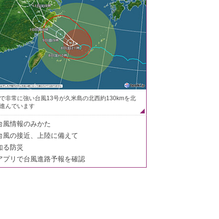
で非常に強い台風13号が久米島の北西約130kmを北
進んでいます
台風情報のみかた
台風の接近、上陸に備えて
知る防災
アプリで台風進路予報を確認