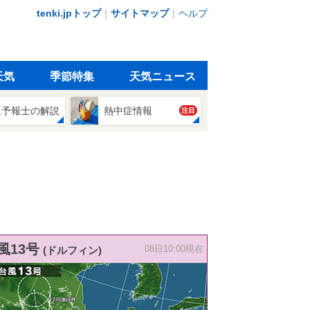
tenki.jpトップ
｜
サイトマップ
｜
ヘルプ
天気
季節特集
天気ニュース
象予報士の解説
熱中症情報
注目
風13号
(ドルフィン)
08日10:00現在