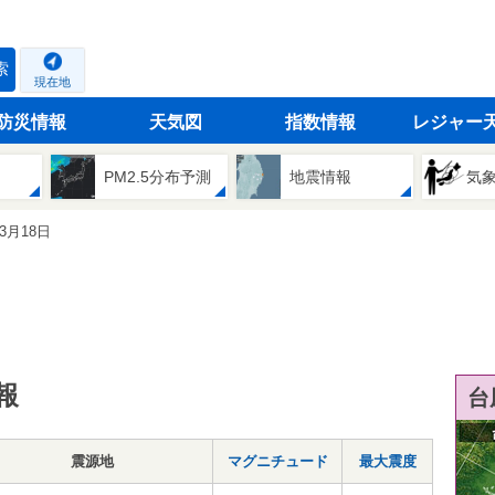
索
現在地
防災情報
天気図
指数情報
レジャー
PM2.5分布予測
地震情報
気
03月18日
報
台
震源地
マグニチュード
最大震度