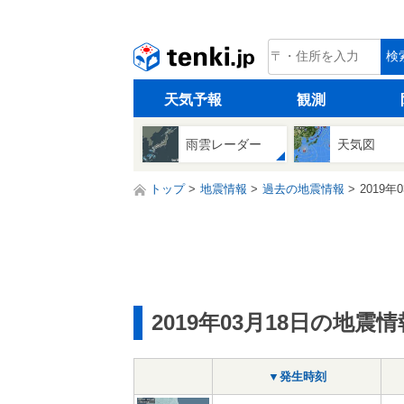
tenki.jp
検
天気予報
観測
雨雲レーダー
天気図
トップ
地震情報
過去の地震情報
2019年
2019年03月18日の地震情
▼発生時刻