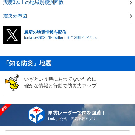
震度3以上の地域別観測回数
震央分布図
最新の地震情報を配信
tenki.jp公式X（旧Twitter）をご利用ください。
「知る防災」地震
いざという時にあわてないために
確かな情報と行動で防災力アップ
雨雲レーダーで雨を回避！
tenki.jp公式 天気予報アプリ