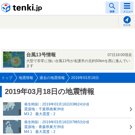
tenki.jp
検索
メニュー
現在地
台風13号情報
07日18:00現在
大型で非常に強い台風13号が名護市の北約50kmを西に進んでい
ます
トップ
地震情報
過去の地震情報
2019年03月18日
2019年03月18日の地震情報
発生時刻：2019年03月18日03時24分頃
震源地：千葉県南東沖頃
M3.2
最大震度：2
発生時刻：2019年03月18日07時53分頃
震源地：青森県東方沖頃
M4.1
最大震度：2