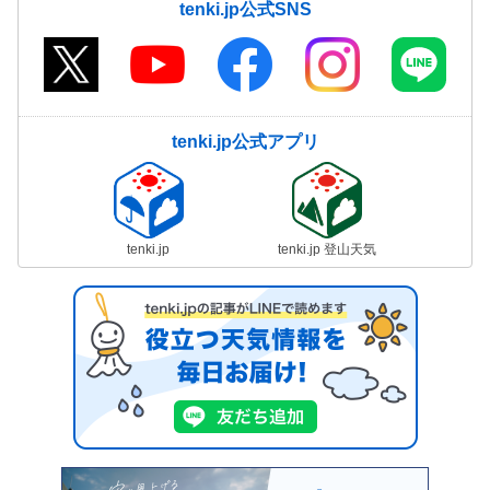
tenki.jp公式SNS
tenki.jp公式アプリ
tenki.jp
tenki.jp 登山天気