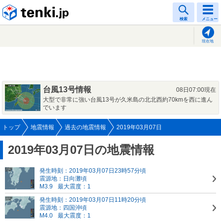
tenki.jp
検索
メニュー
現在地
台風13号情報
08日07:00現在
大型で非常に強い台風13号が久米島の北北西約70kmを西に進ん
でいます
トップ
地震情報
過去の地震情報
2019年03月07日
2019年03月07日の地震情報
発生時刻：2019年03月07日23時57分頃
震源地：日向灘頃
M3.9
最大震度：1
発生時刻：2019年03月07日11時20分頃
震源地：四国沖頃
M4.0
最大震度：1