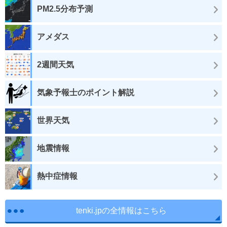
PM2.5分布予測
アメダス
2週間天気
気象予報士のポイント解説
世界天気
地震情報
熱中症情報
tenki.jpの全情報はこちら