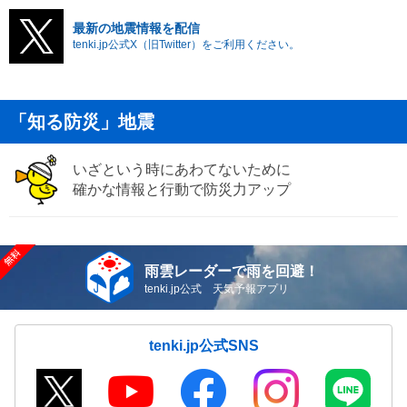
最新の地震情報を配信
tenki.jp公式X（旧Twitter）をご利用ください。
「知る防災」地震
いざという時にあわてないために
確かな情報と行動で防災力アップ
雨雲レーダーで雨を回避！
tenki.jp公式 天気予報アプリ
tenki.jp公式SNS