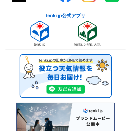
tenki.jp公式アプリ
tenki.jp
tenki.jp 登山天気