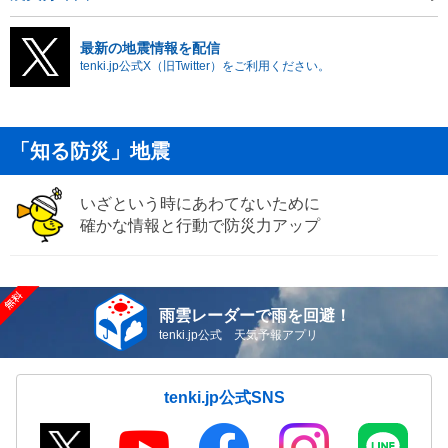
最新の地震情報を配信
tenki.jp公式X（旧Twitter）をご利用ください。
「知る防災」地震
いざという時にあわてないために
確かな情報と行動で防災力アップ
雨雲レーダーで雨を回避！
tenki.jp公式 天気予報アプリ
tenki.jp公式SNS