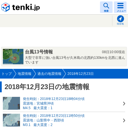
tenki.jp
検索
メニュー
現在地
台風13号情報
08日10:00現在
大型で非常に強い台風13号が久米島の北西約130kmを北西に進ん
でいます
トップ
地震情報
過去の地震情報
2018年12月23日
2018年12月23日の地震情報
発生時刻：2018年12月23日18時04分頃
震源地：宮城県沖頃
M4.5
最大震度：1
発生時刻：2018年12月23日11時50分頃
震源地：山梨県中・西部頃
M3.1
最大震度：2