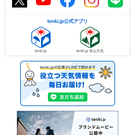
tenki.jp公式アプリ
tenki.jp
tenki.jp 登山天気