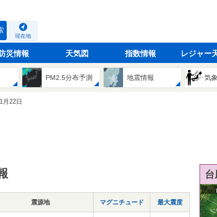
索
現在地
防災情報
天気図
指数情報
レジャー
PM2.5分布予測
地震情報
気
11月22日
報
台
震源地
マグニチュード
最大震度