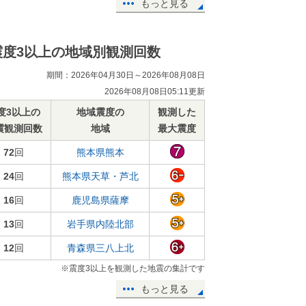
もっと見る
震度3以上の地域別観測回数
期間：2026年04月30日～2026年08月08日
2026年08月08日05:11更新
度3以上の
地域震度の
観測した
震観測回数
地域
最大震度
72
回
熊本県熊本
24
回
熊本県天草・芦北
16
回
鹿児島県薩摩
13
回
岩手県内陸北部
12
回
青森県三八上北
※震度3以上を観測した地震の集計です
もっと見る