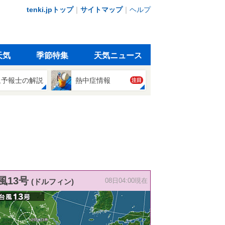
tenki.jpトップ
｜
サイトマップ
｜
ヘルプ
天気
季節特集
天気ニュース
象予報士の解説
熱中症情報
注目
風13号
(ドルフィン)
08日04:00現在