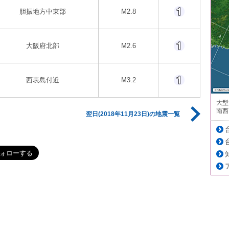
胆振地方中東部
M2.8
大阪府北部
M2.6
西表島付近
M3.2
大型
南西
翌日(2018年11月23日)の地震一覧