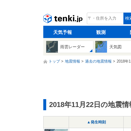
tenki.jp
検
天気予報
観測
雨雲レーダー
天気図
トップ
地震情報
過去の地震情報
2018年
2018年11月22日の地震情
▲発生時刻