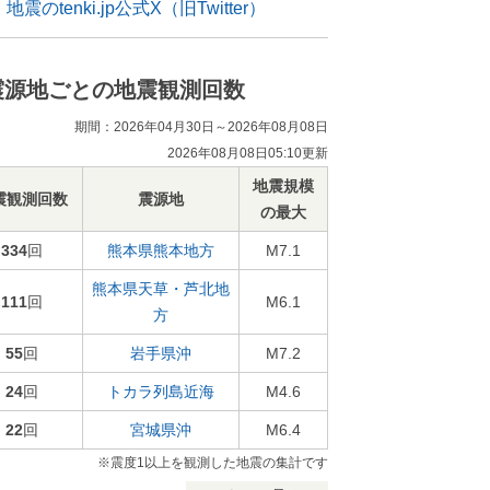
地震のtenki.jp公式X（旧Twitter）
震源地ごとの地震観測回数
期間：2026年04月30日～2026年08月08日
2026年08月08日05:10更新
地震規模
震観測回数
震源地
の最大
334
回
熊本県熊本地方
M7.1
熊本県天草・芦北地
111
回
M6.1
方
55
回
岩手県沖
M7.2
24
回
トカラ列島近海
M4.6
22
回
宮城県沖
M6.4
※震度1以上を観測した地震の集計です