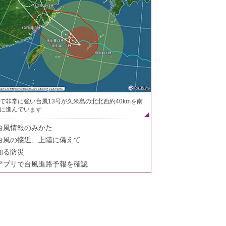
で非常に強い台風13号が久米島の北北西約40kmを南
に進んでいます
台風情報のみかた
台風の接近、上陸に備えて
知る防災
アプリで台風進路予報を確認