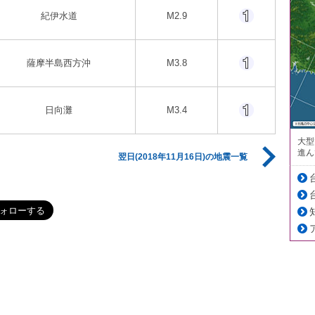
紀伊水道
M2.9
薩摩半島西方沖
M3.8
日向灘
M3.4
大型
進ん
翌日(2018年11月16日)の地震一覧