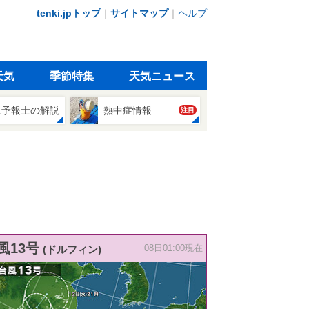
tenki.jpトップ
｜
サイトマップ
｜
ヘルプ
天気
季節特集
天気ニュース
象予報士の解説
熱中症情報
注目
風13号
(ドルフィン)
08日01:00現在