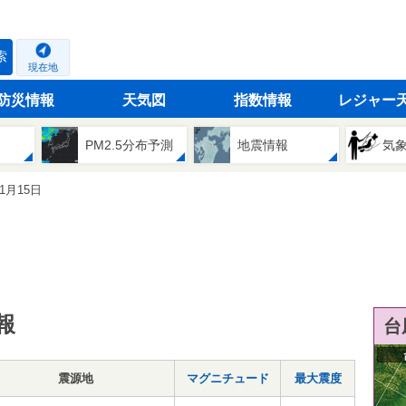
索
現在地
防災情報
天気図
指数情報
レジャー
PM2.5分布予測
地震情報
気
11月15日
報
台
震源地
マグニチュード
最大震度