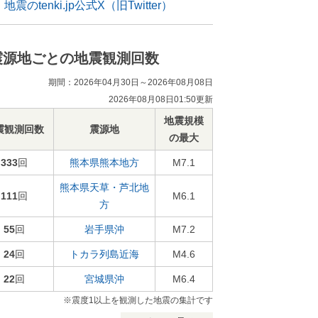
地震のtenki.jp公式X（旧Twitter）
震源地ごとの地震観測回数
期間：2026年04月30日～2026年08月08日
2026年08月08日01:50更新
地震規模
震観測回数
震源地
の最大
333
回
熊本県熊本地方
M7.1
熊本県天草・芦北地
111
回
M6.1
方
55
回
岩手県沖
M7.2
24
回
トカラ列島近海
M4.6
22
回
宮城県沖
M6.4
※震度1以上を観測した地震の集計です