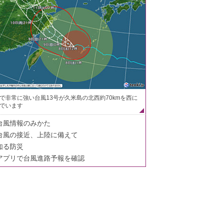
で非常に強い台風13号が久米島の北西約70kmを西に
でいます
台風情報のみかた
台風の接近、上陸に備えて
知る防災
アプリで台風進路予報を確認