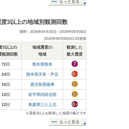
もっと見る
震度3以上の地域別観測回数
期間：2026年04月30日～2026年08月08日
2026年08月08日01:50更新
度3以上の
地域震度の
観測した
震観測回数
地域
最大震度
72
回
熊本県熊本
24
回
熊本県天草・芦北
16
回
鹿児島県薩摩
13
回
岩手県内陸北部
12
回
青森県三八上北
※震度3以上を観測した地震の集計です
もっと見る