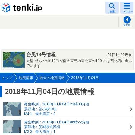
tenki.jp
検索
メニュー
現在地
台風13号情報
06日14:00現在
大型で強い台風13号が南大東島の東北東約190kmを西北西に進ん
でいます
トップ
地震情報
過去の地震情報
2018年11月04日
2018年11月04日の地震情報
発生時刻：2018年11月04日22時08分頃
震源地：苫小牧沖頃
M4.1
最大震度：2
発生時刻：2018年11月04日06時22分頃
震源地：茨城県北部頃
M3.3
最大震度：1