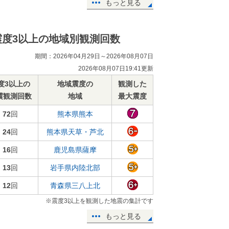
もっと見る
震度3以上の地域別観測回数
期間：2026年04月29日～2026年08月07日
2026年08月07日19:41更新
度3以上の
地域震度の
観測した
震観測回数
地域
最大震度
72
回
熊本県熊本
24
回
熊本県天草・芦北
16
回
鹿児島県薩摩
13
回
岩手県内陸北部
12
回
青森県三八上北
※震度3以上を観測した地震の集計です
もっと見る