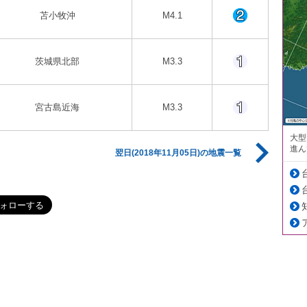
苫小牧沖
M4.1
茨城県北部
M3.3
宮古島近海
M3.3
大型
進ん
翌日(2018年11月05日)の地震一覧