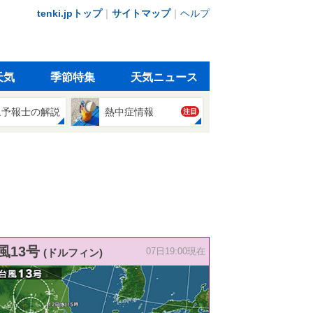
tenki.jpトップ
｜
サイトマップ
｜
ヘルプ
天気
季節特集
天気ニュース
象予報士の解説
熱中症情報
注目
風13号
(ドルフィン)
07日19:00現在