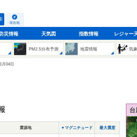
索
現在地
防災情報
天気図
指数情報
レジャー
PM2.5分布予測
地震情報
気
11月04日
報
台
震源地
▼マグニチュード
最大震度