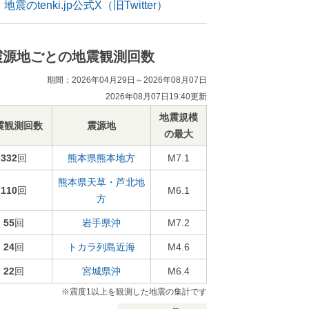
地震のtenki.jp公式X（旧Twitter）
震源地ごとの地震観測回数
期間：2026年04月29日～2026年08月07日
2026年08月07日19:40更新
地震規模
震観測回数
震源地
の最大
332
回
熊本県熊本地方
M7.1
熊本県天草・芦北地
110
回
M6.1
方
55
回
岩手県沖
M7.2
24
回
トカラ列島近海
M4.6
22
回
宮城県沖
M6.4
※震度1以上を観測した地震の集計です