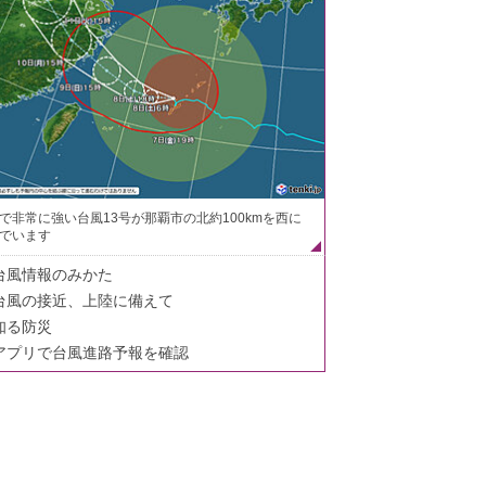
で非常に強い台風13号が那覇市の北約100kmを西に
でいます
台風情報のみかた
台風の接近、上陸に備えて
知る防災
アプリで台風進路予報を確認