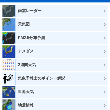
雨雲レーダー
天気図
PM2.5分布予測
アメダス
2週間天気
気象予報士のポイント解説
世界天気
地震情報