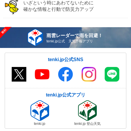
いざという時にあわてないために
確かな情報と行動で防災力アップ
雨雲レーダーで雨を回避！
tenki.jp公式 天気予報アプリ
tenki.jp公式SNS
tenki.jp公式アプリ
tenki.jp
tenki.jp 登山天気