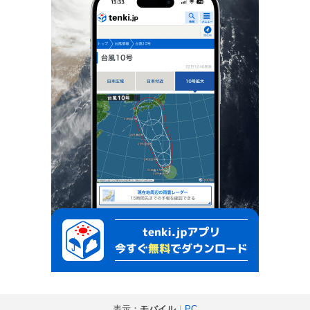
表示：
モバイル
｜
PC