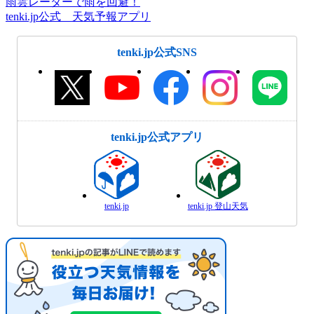
雨雲レーダーで雨を回避！
tenki.jp公式 天気予報アプリ
tenki.jp公式SNS
tenki.jp公式アプリ
tenki.jp
tenki.jp 登山天気