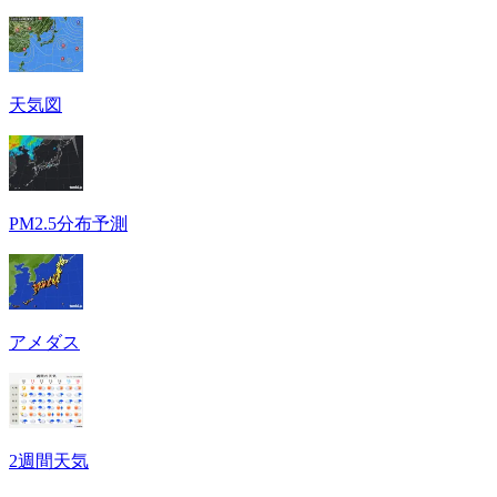
天気図
PM2.5分布予測
アメダス
2週間天気