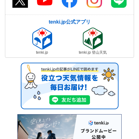
tenki.jp公式アプリ
tenki.jp
tenki.jp 登山天気