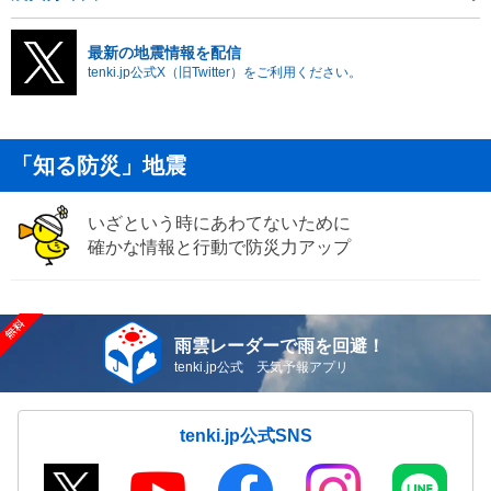
最新の地震情報を配信
tenki.jp公式X（旧Twitter）をご利用ください。
「知る防災」地震
いざという時にあわてないために
確かな情報と行動で防災力アップ
雨雲レーダーで雨を回避！
tenki.jp公式 天気予報アプリ
tenki.jp公式SNS