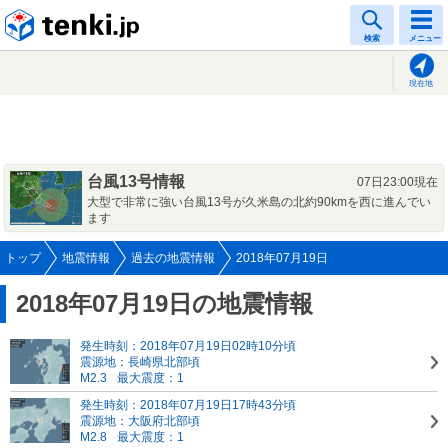
tenki.jp
検索
メニュー
現在地
台風13号情報
07日23:00現在
大型で非常に強い台風13号が久米島の北約90kmを西に進んでい
ます
トップ
地震情報
過去の地震情報
2018年07月19日
2018年07月19日の地震情報
発生時刻：2018年07月19日02時10分頃
震源地：長崎県北部頃
M2.3
最大震度：1
発生時刻：2018年07月19日17時43分頃
震源地：大阪府北部頃
M2.8
最大震度：1