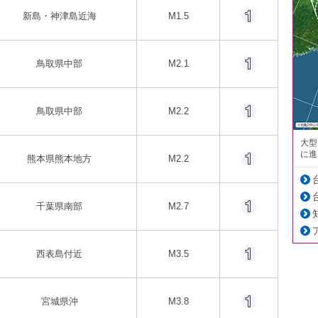
新島・神津島近海
M1.5
鳥取県中部
M2.1
鳥取県中部
M2.2
大型
に進
熊本県熊本地方
M2.2
千葉県南部
M2.7
西表島付近
M3.5
宮城県沖
M3.8