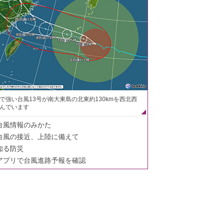
で強い台風13号が南大東島の北東約130kmを西北西
んでいます
台風情報のみかた
台風の接近、上陸に備えて
知る防災
アプリで台風進路予報を確認