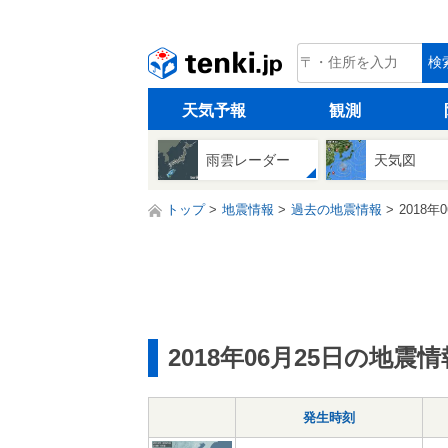
tenki.jp
検
天気予報
観測
雨雲レーダー
天気図
トップ
地震情報
過去の地震情報
2018年
2018年06月25日の地震情
発生時刻