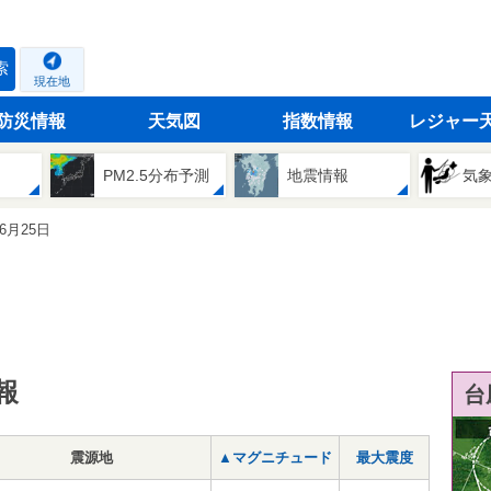
索
現在地
防災情報
天気図
指数情報
レジャー
PM2.5分布予測
地震情報
気
06月25日
報
台
震源地
▲マグニチュード
最大震度