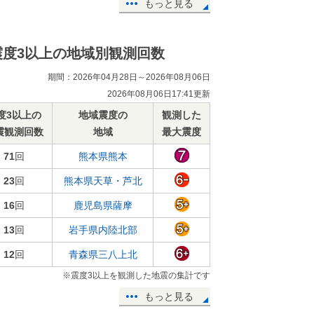
もっと見る
震度3以上の地域別観測回数
期間：2026年04月28日～2026年08月06日
2026年08月06日17:41更新
度3以上の
地域震度の
観測した
震観測回数
地域
最大震度
71
回
熊本県熊本
23
回
熊本県天草・芦北
16
回
鹿児島県薩摩
13
回
岩手県内陸北部
12
回
青森県三八上北
※震度3以上を観測した地震の集計です
もっと見る