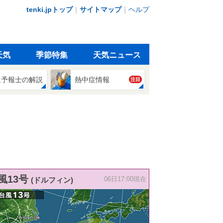
tenki.jpトップ
｜
サイトマップ
｜
ヘルプ
天気
季節特集
天気ニュース
象予報士の解説
熱中症情報
注目
風13号
(ドルフィン)
06日17:00現在