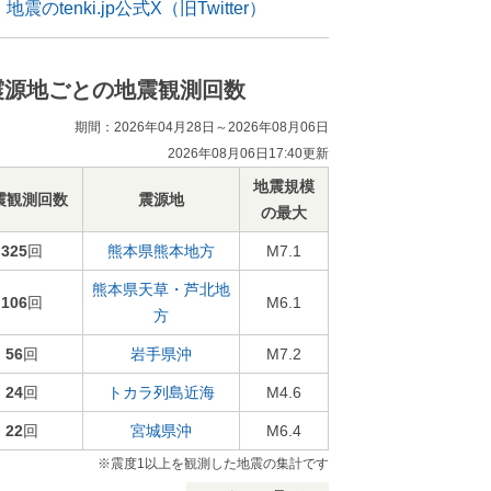
地震のtenki.jp公式X（旧Twitter）
震源地ごとの地震観測回数
期間：2026年04月28日～2026年08月06日
2026年08月06日17:40更新
地震規模
震観測回数
震源地
の最大
325
回
熊本県熊本地方
M7.1
熊本県天草・芦北地
106
回
M6.1
方
56
回
岩手県沖
M7.2
24
回
トカラ列島近海
M4.6
22
回
宮城県沖
M6.4
※震度1以上を観測した地震の集計です