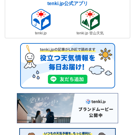
tenki.jp公式アプリ
tenki.jp
tenki.jp 登山天気