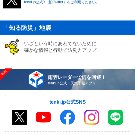
tenki.jp公式X（旧Twitter）をご利用ください。
「知る防災」地震
いざという時にあわてないために
確かな情報と行動で防災力アップ
雨雲レーダーで雨を回避！
tenki.jp公式 天気予報アプリ
tenki.jp公式SNS