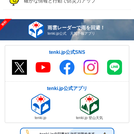
確かな情報と行動で防災力アップ
雨雲レーダーで雨を回避！
tenki.jp公式 天気予報アプリ
tenki.jp公式SNS
tenki.jp公式アプリ
tenki.jp
tenki.jp 登山天気