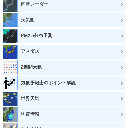
雨雲レーダー
天気図
PM2.5分布予測
アメダス
2週間天気
気象予報士のポイント解説
世界天気
地震情報