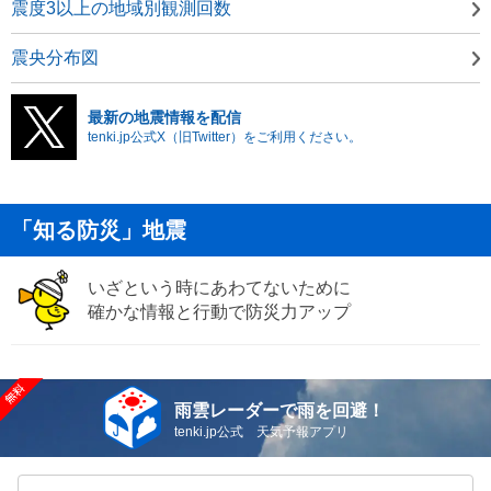
震度3以上の地域別観測回数
震央分布図
最新の地震情報を配信
tenki.jp公式X（旧Twitter）をご利用ください。
「知る防災」地震
いざという時にあわてないために
確かな情報と行動で防災力アップ
雨雲レーダーで雨を回避！
tenki.jp公式 天気予報アプリ