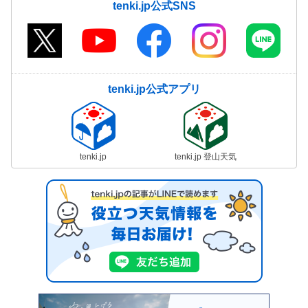
tenki.jp公式SNS
tenki.jp公式アプリ
tenki.jp
tenki.jp 登山天気