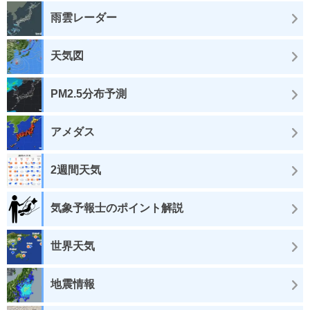
雨雲レーダー
天気図
PM2.5分布予測
アメダス
2週間天気
気象予報士のポイント解説
世界天気
地震情報