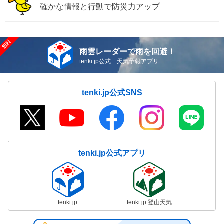
確かな情報と行動で防災力アップ
雨雲レーダーで雨を回避！
tenki.jp公式 天気予報アプリ
tenki.jp公式SNS
tenki.jp公式アプリ
tenki.jp
tenki.jp 登山天気