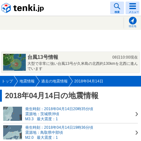
tenki.jp
検索
メニュー
現在地
台風13号情報
08日10:00現在
大型で非常に強い台風13号が久米島の北西約130kmを北西に進ん
でいます
トップ
地震情報
過去の地震情報
2018年04月14日
2018年04月14日の地震情報
発生時刻：2018年04月14日20時35分頃
震源地：茨城県沖頃
M3.3
最大震度：1
発生時刻：2018年04月14日19時36分頃
震源地：鳥取県中部頃
M2.0
最大震度：1