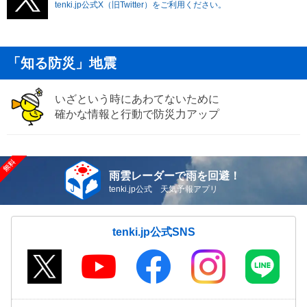
tenki.jp公式X（旧Twitter）をご利用ください。
「知る防災」地震
いざという時にあわてないために
確かな情報と行動で防災力アップ
雨雲レーダーで雨を回避！
tenki.jp公式 天気予報アプリ
tenki.jp公式SNS