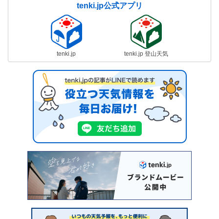
tenki.jp公式アプリ
tenki.jp
tenki.jp 登山天気