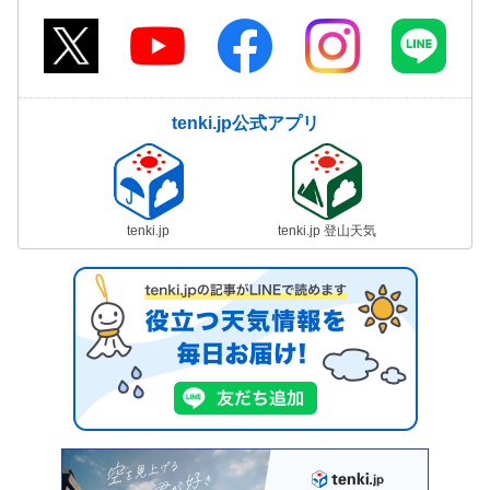
tenki.jp公式アプリ
tenki.jp
tenki.jp 登山天気