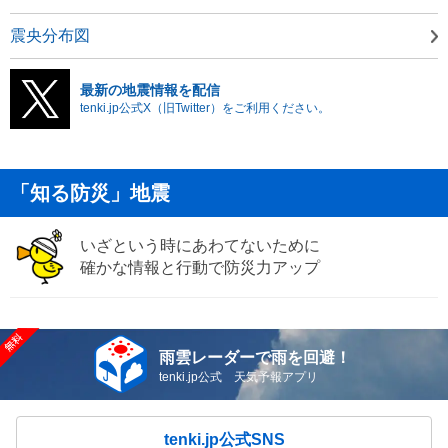
震央分布図
最新の地震情報を配信
tenki.jp公式X（旧Twitter）をご利用ください。
「知る防災」地震
いざという時にあわてないために
確かな情報と行動で防災力アップ
雨雲レーダーで雨を回避！
tenki.jp公式 天気予報アプリ
tenki.jp公式SNS