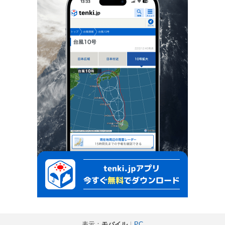
表示：
モバイル
｜
PC