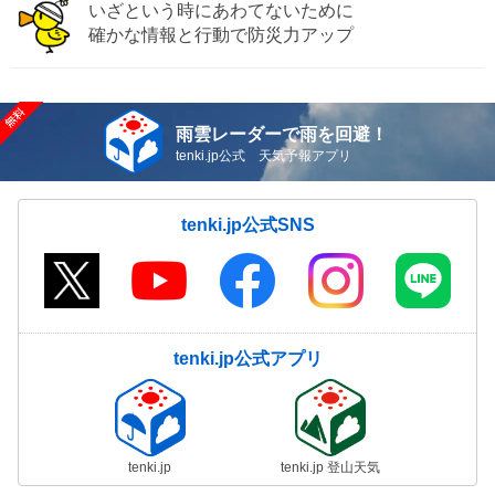
いざという時にあわてないために
確かな情報と行動で防災力アップ
雨雲レーダーで雨を回避！
tenki.jp公式 天気予報アプリ
tenki.jp公式SNS
tenki.jp公式アプリ
tenki.jp
tenki.jp 登山天気