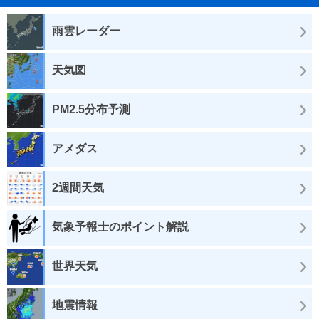
雨雲レーダー
天気図
PM2.5分布予測
アメダス
2週間天気
気象予報士のポイント解説
世界天気
地震情報