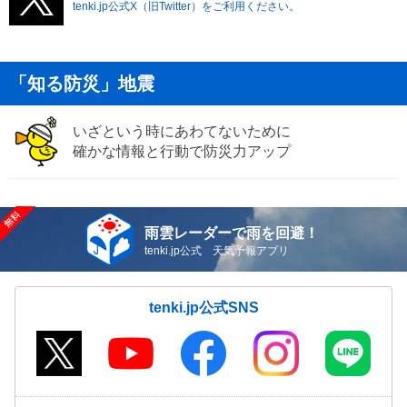
tenki.jp公式X（旧Twitter）をご利用ください。
「知る防災」地震
いざという時にあわてないために
確かな情報と行動で防災力アップ
雨雲レーダーで雨を回避！
tenki.jp公式 天気予報アプリ
tenki.jp公式SNS