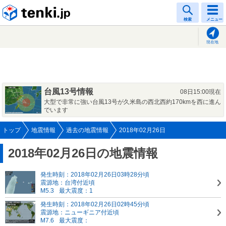
tenki.jp
検索
メニュー
現在地
台風13号情報
08日15:00現在
大型で非常に強い台風13号が久米島の西北西約170kmを西に進ん
でいます
トップ
地震情報
過去の地震情報
2018年02月26日
2018年02月26日の地震情報
発生時刻：2018年02月26日03時28分頃
震源地：台湾付近頃
M5.3
最大震度：1
発生時刻：2018年02月26日02時45分頃
震源地：ニューギニア付近頃
M7.6
最大震度：