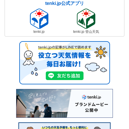
tenki.jp公式アプリ
tenki.jp
tenki.jp 登山天気