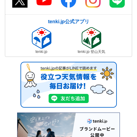
tenki.jp公式アプリ
tenki.jp
tenki.jp 登山天気