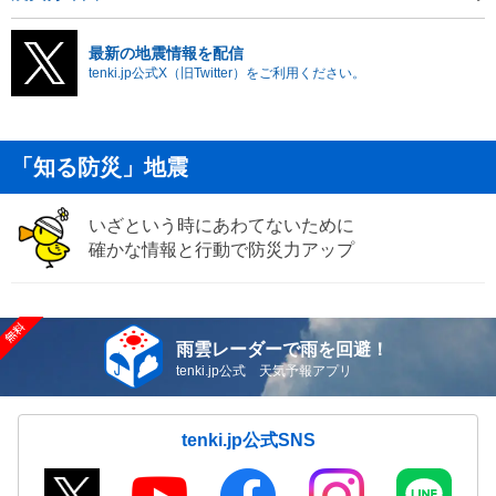
最新の地震情報を配信
tenki.jp公式X（旧Twitter）をご利用ください。
「知る防災」地震
いざという時にあわてないために
確かな情報と行動で防災力アップ
雨雲レーダーで雨を回避！
tenki.jp公式 天気予報アプリ
tenki.jp公式SNS