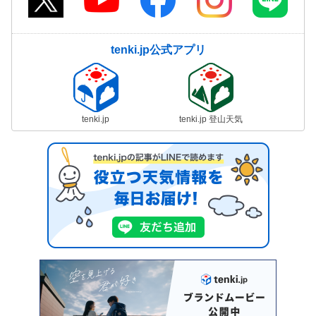
tenki.jp公式アプリ
tenki.jp
tenki.jp 登山天気