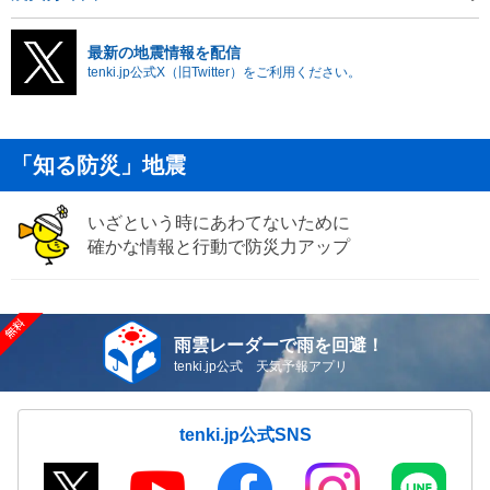
最新の地震情報を配信
tenki.jp公式X（旧Twitter）をご利用ください。
「知る防災」地震
いざという時にあわてないために
確かな情報と行動で防災力アップ
雨雲レーダーで雨を回避！
tenki.jp公式 天気予報アプリ
tenki.jp公式SNS