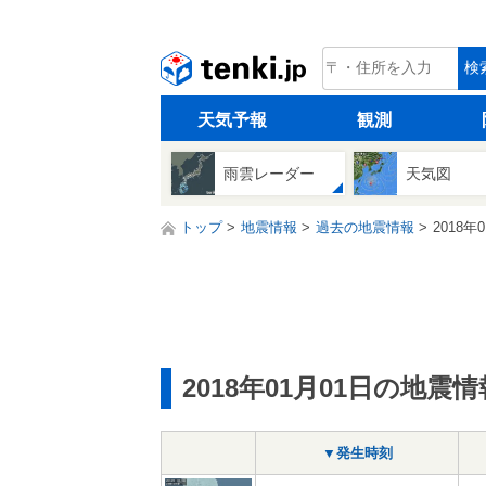
tenki.jp
検
天気予報
観測
雨雲レーダー
天気図
トップ
地震情報
過去の地震情報
2018年
2018年01月01日の地震情
▼発生時刻