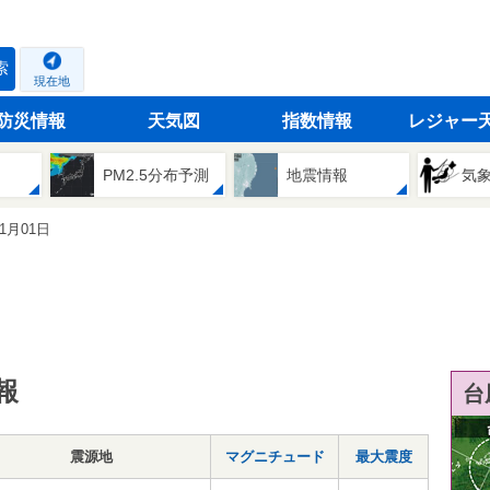
索
現在地
防災情報
天気図
指数情報
レジャー
PM2.5分布予測
地震情報
気
01月01日
報
台
震源地
マグニチュード
最大震度