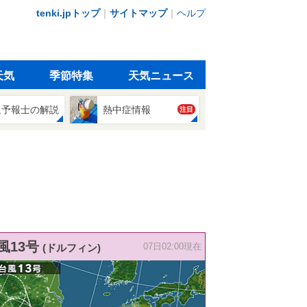
tenki.jpトップ
｜
サイトマップ
｜
ヘルプ
天気
季節特集
天気ニュース
象予報士の解説
熱中症情報
注目
風13号
(ドルフィン)
07日02:00現在