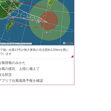
で強い台風13号が南大東島の北北西約120kmを西に
でいます
台風情報のみかた
台風の接近、上陸に備えて
知る防災
アプリで台風進路予報を確認