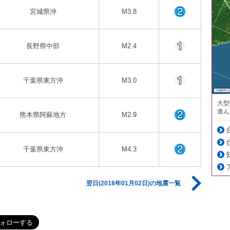
宮城県沖
M3.8
長野県中部
M2.4
千葉県東方沖
M3.0
大型
進ん
熊本県阿蘇地方
M2.9
千葉県東方沖
M4.3
翌日(2018年01月02日)の地震一覧