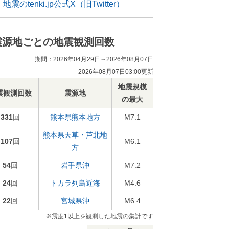
地震のtenki.jp公式X（旧Twitter）
震源地ごとの地震観測回数
期間：2026年04月29日～2026年08月07日
2026年08月07日03:00更新
地震規模
震観測回数
震源地
の最大
331
回
熊本県熊本地方
M7.1
熊本県天草・芦北地
107
回
M6.1
方
54
回
岩手県沖
M7.2
24
回
トカラ列島近海
M4.6
22
回
宮城県沖
M6.4
※震度1以上を観測した地震の集計です