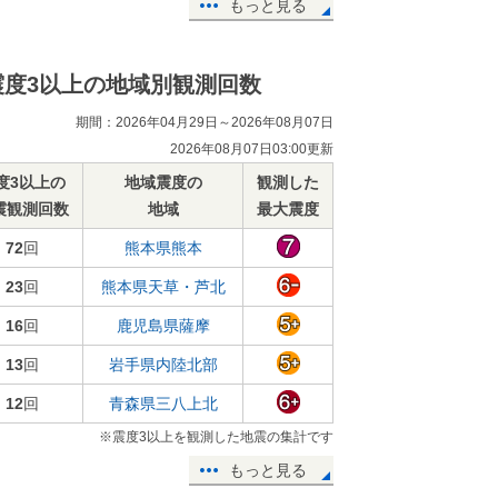
もっと見る
震度3以上の地域別観測回数
期間：2026年04月29日～2026年08月07日
2026年08月07日03:00更新
度3以上の
地域震度の
観測した
震観測回数
地域
最大震度
72
回
熊本県熊本
23
回
熊本県天草・芦北
16
回
鹿児島県薩摩
13
回
岩手県内陸北部
12
回
青森県三八上北
※震度3以上を観測した地震の集計です
もっと見る