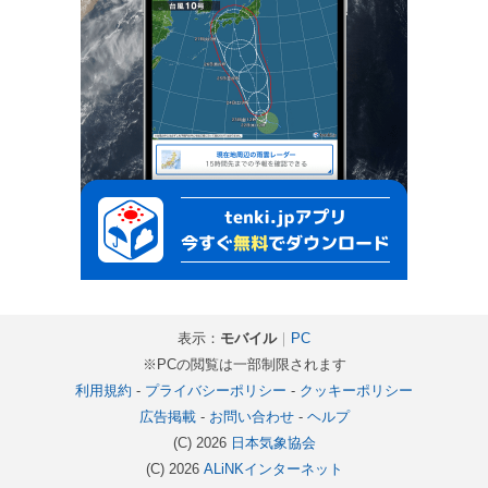
表示：
モバイル
｜
PC
※PCの閲覧は一部制限されます
利用規約
-
プライバシーポリシー
-
クッキーポリシー
広告掲載
-
お問い合わせ
-
ヘルプ
(C) 2026
日本気象協会
(C) 2026
ALiNKインターネット