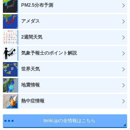
PM2.5分布予測
アメダス
2週間天気
気象予報士のポイント解説
世界天気
地震情報
熱中症情報
tenki.jpの全情報はこちら