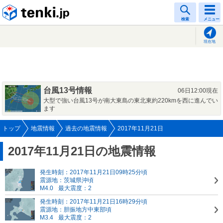
tenki.jp
検索
メニュー
現在地
台風13号情報
06日12:00現在
大型で強い台風13号が南大東島の東北東約220kmを西に進んでい
ます
トップ
地震情報
過去の地震情報
2017年11月21日
2017年11月21日の地震情報
発生時刻：2017年11月21日09時25分頃
震源地：茨城県沖頃
M4.0
最大震度：2
発生時刻：2017年11月21日16時29分頃
震源地：胆振地方中東部頃
M3.4
最大震度：2