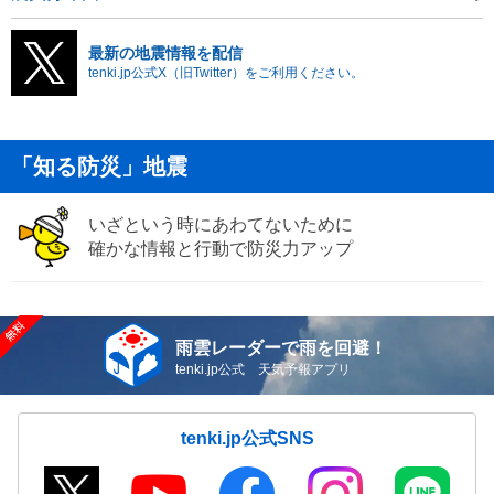
最新の地震情報を配信
tenki.jp公式X（旧Twitter）をご利用ください。
「知る防災」地震
いざという時にあわてないために
確かな情報と行動で防災力アップ
雨雲レーダーで雨を回避！
tenki.jp公式 天気予報アプリ
tenki.jp公式SNS