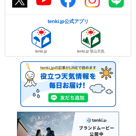
tenki.jp公式アプリ
tenki.jp
tenki.jp 登山天気