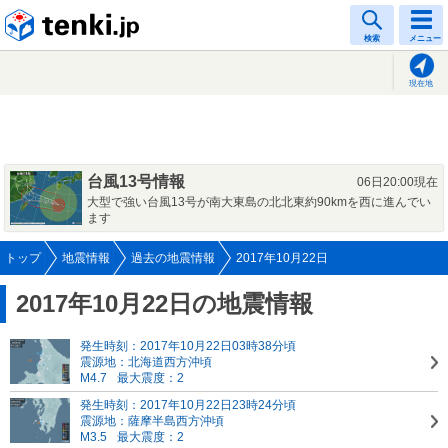
tenki.jp
検索
メニュー
現在地
台風13号情報
06日20:00現在
大型で強い台風13号が南大東島の北北東約90kmを西に進んでい
ます
トップ
地震情報
過去の地震情報
2017年10月22日
2017年10月22日の地震情報
発生時刻：2017年10月22日03時38分頃
震源地：北海道西方沖頃
M4.7
最大震度：2
発生時刻：2017年10月22日23時24分頃
震源地：薩摩半島西方沖頃
M3.5
最大震度：2