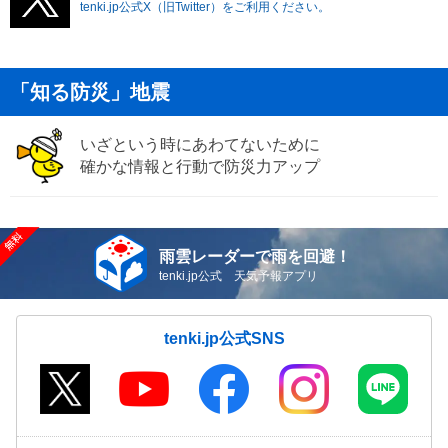
tenki.jp公式X（旧Twitter）をご利用ください。
「知る防災」地震
いざという時にあわてないために
確かな情報と行動で防災力アップ
雨雲レーダーで雨を回避！
tenki.jp公式 天気予報アプリ
tenki.jp公式SNS