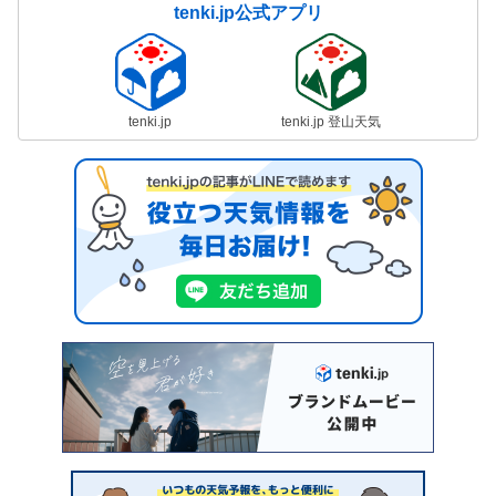
tenki.jp公式アプリ
tenki.jp
tenki.jp 登山天気