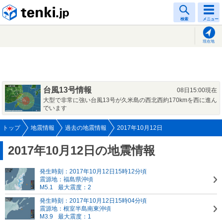
tenki.jp
検索
メニュー
現在地
台風13号情報
08日15:00現在
大型で非常に強い台風13号が久米島の西北西約170kmを西に進ん
でいます
トップ
地震情報
過去の地震情報
2017年10月12日
2017年10月12日の地震情報
発生時刻：2017年10月12日15時12分頃
震源地：福島県沖頃
M5.1
最大震度：2
発生時刻：2017年10月12日15時04分頃
震源地：根室半島南東沖頃
M3.9
最大震度：1