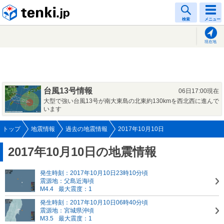
tenki.jp
検索
メニュー
現在地
台風13号情報
06日17:00現在
大型で強い台風13号が南大東島の北東約130kmを西北西に進んで
います
トップ
地震情報
過去の地震情報
2017年10月10日
2017年10月10日の地震情報
発生時刻：2017年10月10日23時10分頃
震源地：父島近海頃
M4.4
最大震度：1
発生時刻：2017年10月10日06時40分頃
震源地：宮城県沖頃
M3.5
最大震度：1