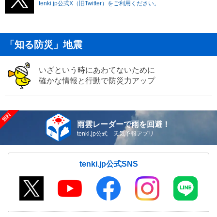
tenki.jp公式X（旧Twitter）をご利用ください。
「知る防災」地震
いざという時にあわてないために
確かな情報と行動で防災力アップ
雨雲レーダーで雨を回避！
tenki.jp公式 天気予報アプリ
tenki.jp公式SNS