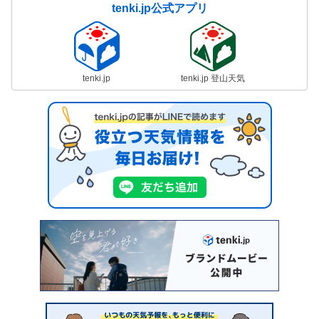
tenki.jp公式アプリ
tenki.jp
tenki.jp 登山天気