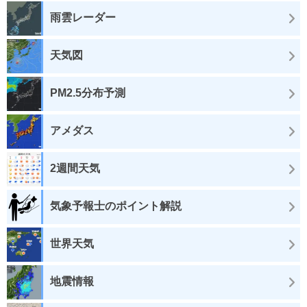
雨雲レーダー
天気図
PM2.5分布予測
アメダス
2週間天気
気象予報士のポイント解説
世界天気
地震情報