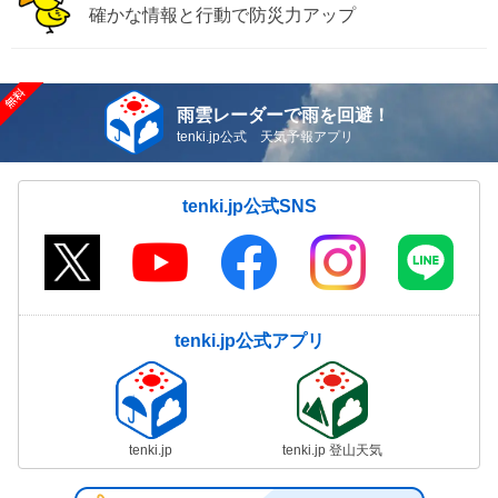
確かな情報と行動で防災力アップ
雨雲レーダーで雨を回避！
tenki.jp公式 天気予報アプリ
tenki.jp公式SNS
tenki.jp公式アプリ
tenki.jp
tenki.jp 登山天気