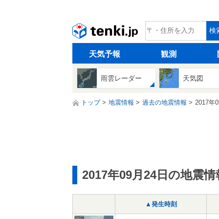
tenki.jp
検
天気予報
観測
雨雲レーダー
天気図
トップ
地震情報
過去の地震情報
2017年
2017年09月24日の地震情
▲発生時刻