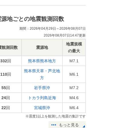
震源地ごとの地震観測回数
期間：2026年04月29日～2026年08月07日
2026年08月07日14:47更新
地震規模
震観測回数
震源地
の最大
332
回
熊本県熊本地方
M7.1
熊本県天草・芦北地
110
回
M6.1
方
55
回
岩手県沖
M7.2
24
回
トカラ列島近海
M4.6
22
回
宮城県沖
M6.4
※震度1以上を観測した地震の集計です
もっと見る