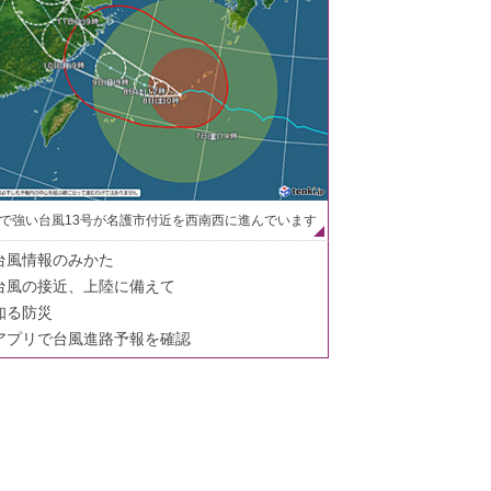
で強い台風13号が名護市付近を西南西に進んでいます
台風情報のみかた
台風の接近、上陸に備えて
知る防災
アプリで台風進路予報を確認