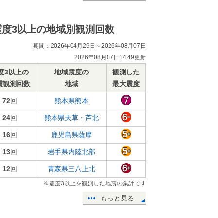
震度3以上の地域別観測回数
期間：2026年04月29日～2026年08月07日
2026年08月07日14:49更新
度3以上の
地域震度の
観測した
震観測回数
地域
最大震度
72
回
熊本県熊本
24
回
熊本県天草・芦北
16
回
鹿児島県薩摩
13
回
岩手県内陸北部
12
回
青森県三八上北
※震度3以上を観測した地震の集計です
もっと見る