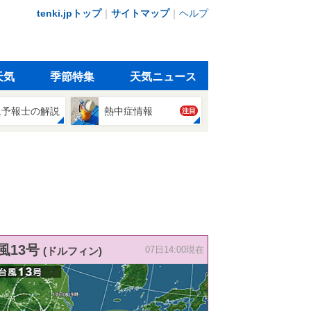
tenki.jpトップ
｜
サイトマップ
｜
ヘルプ
天気
季節特集
天気ニュース
象予報士の解説
熱中症情報
注目
風13号
(ドルフィン)
07日14:00現在