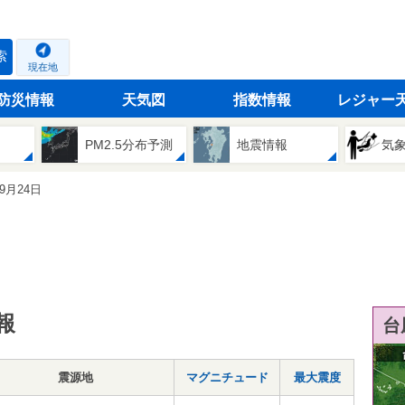
索
現在地
防災情報
天気図
指数情報
レジャー
PM2.5分布予測
地震情報
気
09月24日
報
台
震源地
マグニチュード
最大震度