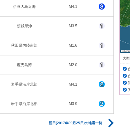
伊豆大島近海
M4.1
茨城県沖
M3.5
秋田県内陸南部
M1.6
大型
鹿児島湾
M2.0
岩手県沿岸北部
M4.1
岩手県沿岸北部
M3.9
翌日(2017年09月25日)の地震一覧