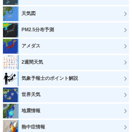
天気図
PM2.5分布予測
アメダス
2週間天気
気象予報士のポイント解説
世界天気
地震情報
熱中症情報