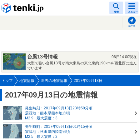
tenki.jp
検索
メニュー
現在地
台風13号情報
06日14:00現在
大型で強い台風13号が南大東島の東北東約190kmを西北西に進ん
でいます
トップ
地震情報
過去の地震情報
2017年09月13日
2017年09月13日の地震情報
発生時刻：2017年09月13日23時59分頃
震源地：熊本県熊本地方頃
M2.9
最大震度：3
発生時刻：2017年09月13日01時15分頃
震源地：秋田県内陸南部頃
M2.5
最大震度：2