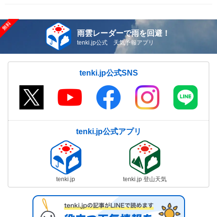
雨雲レーダーで雨を回避！
tenki.jp公式 天気予報アプリ
tenki.jp公式SNS
tenki.jp公式アプリ
tenki.jp
tenki.jp 登山天気