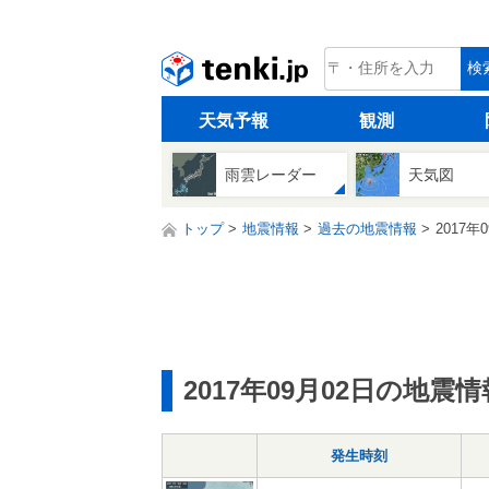
tenki.jp
検
天気予報
観測
雨雲レーダー
天気図
トップ
地震情報
過去の地震情報
2017年
2017年09月02日の地震情
発生時刻