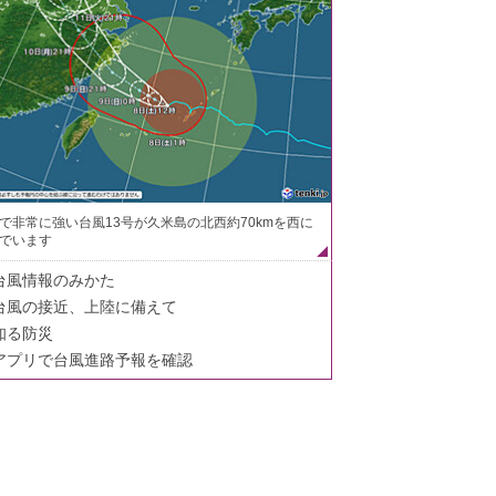
で非常に強い台風13号が久米島の北西約70kmを西に
でいます
台風情報のみかた
台風の接近、上陸に備えて
知る防災
アプリで台風進路予報を確認