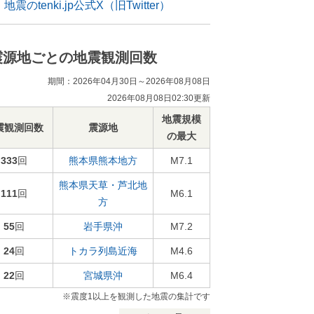
地震のtenki.jp公式X（旧Twitter）
震源地ごとの地震観測回数
期間：2026年04月30日～2026年08月08日
2026年08月08日02:30更新
地震規模
震観測回数
震源地
の最大
333
回
熊本県熊本地方
M7.1
熊本県天草・芦北地
111
回
M6.1
方
55
回
岩手県沖
M7.2
24
回
トカラ列島近海
M4.6
22
回
宮城県沖
M6.4
※震度1以上を観測した地震の集計です