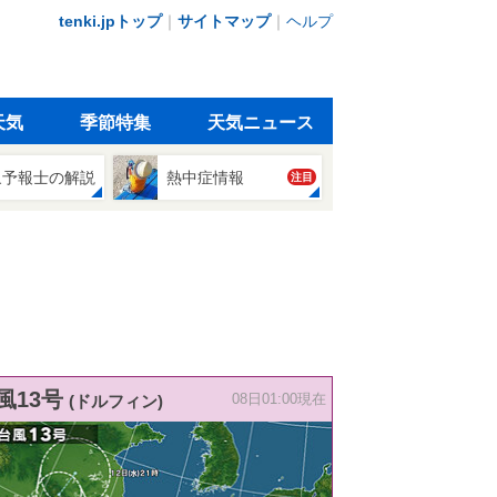
tenki.jpトップ
｜
サイトマップ
｜
ヘルプ
天気
季節特集
天気ニュース
象予報士の解説
熱中症情報
注目
風13号
(ドルフィン)
08日01:00現在