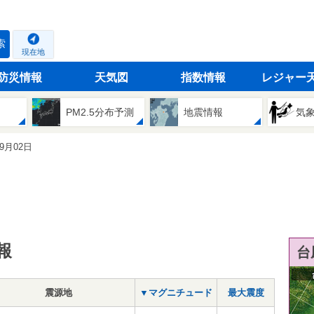
索
現在地
防災情報
天気図
指数情報
レジャー
PM2.5分布予測
地震情報
気
09月02日
報
台
震源地
▼マグニチュード
最大震度