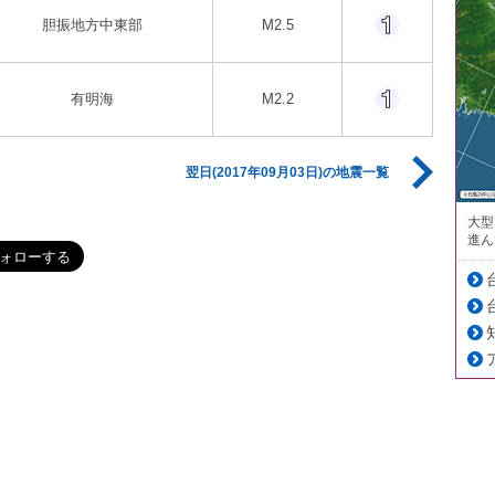
胆振地方中東部
M2.5
有明海
M2.2
翌日(2017年09月03日)の地震一覧
大型
進ん