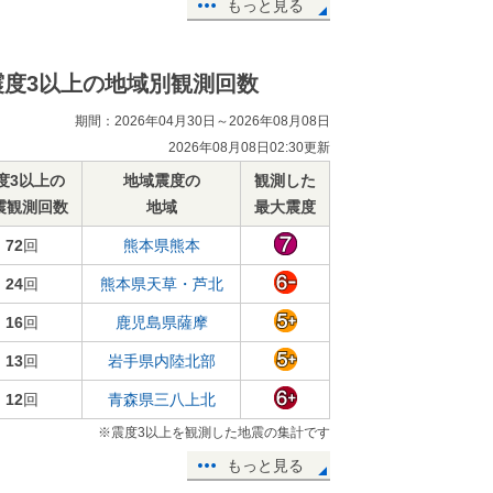
もっと見る
震度3以上の地域別観測回数
期間：2026年04月30日～2026年08月08日
2026年08月08日02:30更新
度3以上の
地域震度の
観測した
震観測回数
地域
最大震度
72
回
熊本県熊本
24
回
熊本県天草・芦北
16
回
鹿児島県薩摩
13
回
岩手県内陸北部
12
回
青森県三八上北
※震度3以上を観測した地震の集計です
もっと見る