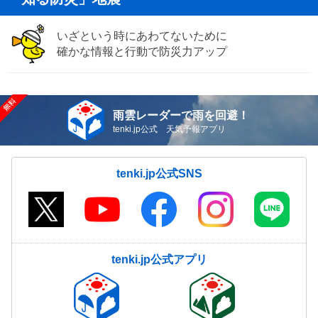
いざという時にあわてないために
確かな情報と行動で防災力アップ
雨雲レーダーで雨を回避！
tenki.jp公式 天気予報アプリ
tenki.jp公式SNS
tenki.jp公式アプリ