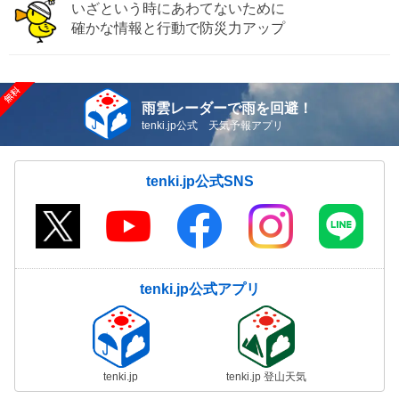
いざという時にあわてないために
確かな情報と行動で防災力アップ
雨雲レーダーで雨を回避！
tenki.jp公式 天気予報アプリ
tenki.jp公式SNS
tenki.jp公式アプリ
tenki.jp
tenki.jp 登山天気