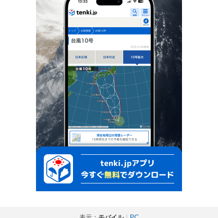
表示：
モバイル
｜
PC