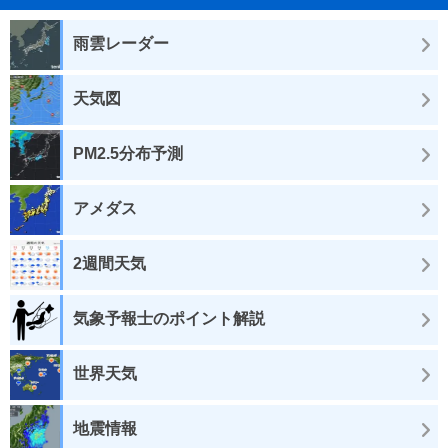
雨雲レーダー
天気図
PM2.5分布予測
アメダス
2週間天気
気象予報士のポイント解説
世界天気
地震情報