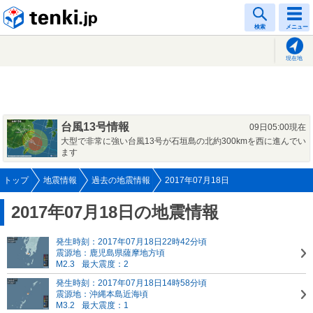
tenki.jp
検索
メニュー
現在地
台風13号情報
09日05:00現在
大型で非常に強い台風13号が石垣島の北約300kmを西に進んでい
ます
トップ
地震情報
過去の地震情報
2017年07月18日
2017年07月18日の地震情報
発生時刻：2017年07月18日22時42分頃
震源地：鹿児島県薩摩地方頃
M2.3
最大震度：2
発生時刻：2017年07月18日14時58分頃
震源地：沖縄本島近海頃
M3.2
最大震度：1