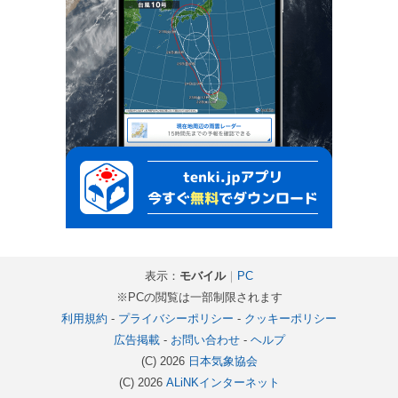
表示：
モバイル
｜
PC
※PCの閲覧は一部制限されます
利用規約
-
プライバシーポリシー
-
クッキーポリシー
広告掲載
-
お問い合わせ
-
ヘルプ
(C) 2026
日本気象協会
(C) 2026
ALiNKインターネット