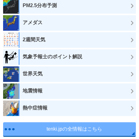
PM2.5分布予測
アメダス
2週間天気
気象予報士のポイント解説
世界天気
地震情報
熱中症情報
tenki.jpの全情報はこちら