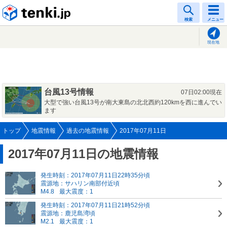
tenki.jp
検索
メニュー
現在地
台風13号情報
07日02:00現在
大型で強い台風13号が南大東島の北北西約120kmを西に進んでい
ます
トップ
地震情報
過去の地震情報
2017年07月11日
2017年07月11日の地震情報
発生時刻：2017年07月11日22時35分頃
震源地：サハリン南部付近頃
M4.8
最大震度：1
発生時刻：2017年07月11日21時52分頃
震源地：鹿児島湾頃
M2.1
最大震度：1