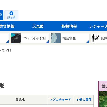
索
現在地
防災情報
天気図
指数情報
レジャー
PM2.5分布予測
地震情報
気
07月02日
報
台
震源地
マグニチュード
▼最大震度