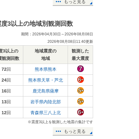
もっと見る
震度3以上の地域別観測回数
期間：2026年04月30日～2026年08月08日
2026年08月08日11:40更新
度3以上の
地域震度の
観測した
震観測回数
地域
最大震度
72
回
熊本県熊本
24
回
熊本県天草・芦北
16
回
鹿児島県薩摩
13
回
岩手県内陸北部
12
回
青森県三八上北
※震度3以上を観測した地震の集計です
もっと見る