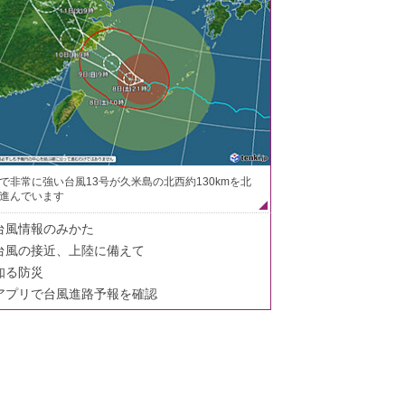
で非常に強い台風13号が久米島の北西約130kmを北
進んでいます
台風情報のみかた
台風の接近、上陸に備えて
知る防災
アプリで台風進路予報を確認