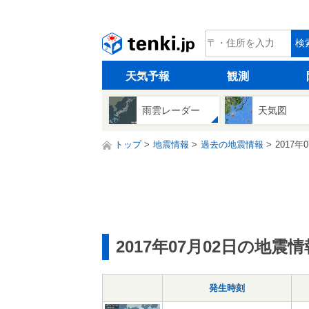
tenki.jp
検
天気予報
観測
雨雲レーダー
天気図
トップ
地震情報
過去の地震情報
2017年
2017年07月02日の地震情
発生時刻