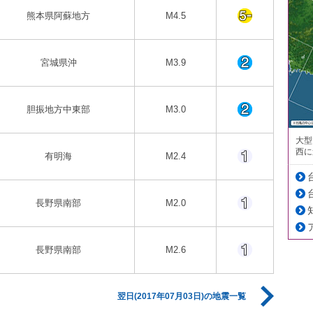
熊本県阿蘇地方
M4.5
宮城県沖
M3.9
胆振地方中東部
M3.0
大型
西に
有明海
M2.4
長野県南部
M2.0
長野県南部
M2.6
翌日(2017年07月03日)の地震一覧