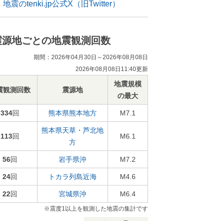
地震のtenki.jp公式X（旧Twitter）
震源地ごとの地震観測回数
期間：2026年04月30日～2026年08月08日
2026年08月08日11:40更新
地震規模
震観測回数
震源地
の最大
334
回
熊本県熊本地方
M7.1
熊本県天草・芦北地
113
回
M6.1
方
56
回
岩手県沖
M7.2
24
回
トカラ列島近海
M4.6
22
回
宮城県沖
M6.4
※震度1以上を観測した地震の集計です