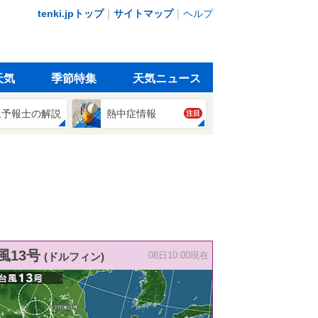
tenki.jpトップ
｜
サイトマップ
｜
ヘルプ
天気
季節特集
天気ニュース
象予報士の解説
熱中症情報
注目
風13号
(ドルフィン)
08日10:00現在