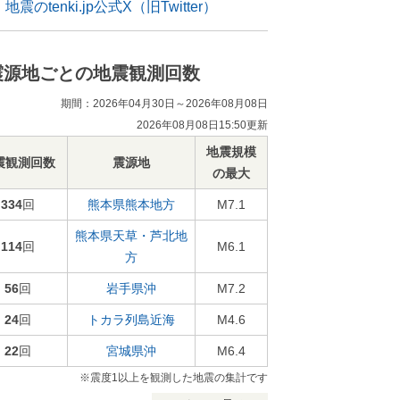
地震のtenki.jp公式X（旧Twitter）
震源地ごとの地震観測回数
期間：2026年04月30日～2026年08月08日
2026年08月08日15:50更新
地震規模
震観測回数
震源地
の最大
334
回
熊本県熊本地方
M7.1
熊本県天草・芦北地
114
回
M6.1
方
56
回
岩手県沖
M7.2
24
回
トカラ列島近海
M4.6
22
回
宮城県沖
M6.4
※震度1以上を観測した地震の集計です