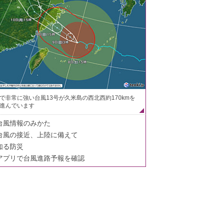
で非常に強い台風13号が久米島の西北西約170kmを
進んでいます
台風情報のみかた
台風の接近、上陸に備えて
知る防災
アプリで台風進路予報を確認