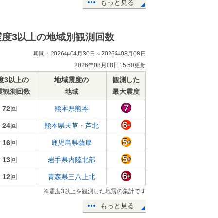
もっと見る
震度3以上の地域別観測回数
期間：2026年04月30日～2026年08月08日
2026年08月08日15:50更新
度3以上の
地域震度の
観測した
震観測回数
地域
最大震度
72
回
熊本県熊本
24
回
熊本県天草・芦北
16
回
鹿児島県薩摩
13
回
岩手県内陸北部
12
回
青森県三八上北
※震度3以上を観測した地震の集計です
もっと見る