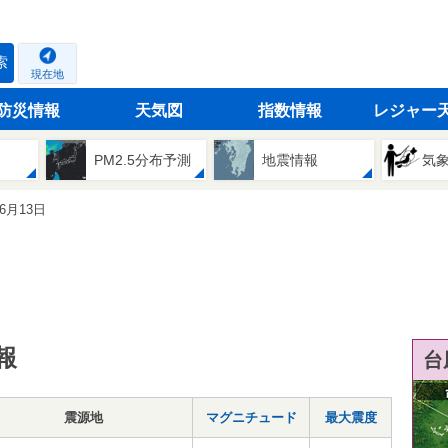
索
現在地
防災情報
天気図
指数情報
レジャー
PM2.5分布予測
地震情報
気
06月13日
報
台
震源地
マグニチュード
最大震度