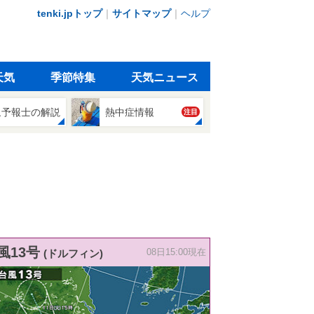
tenki.jpトップ
｜
サイトマップ
｜
ヘルプ
天気
季節特集
天気ニュース
象予報士の解説
熱中症情報
注目
風13号
(ドルフィン)
08日15:00現在