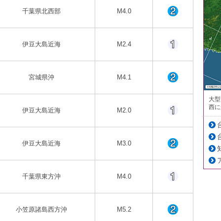
千葉県北西部
M4.0
伊豆大島近海
M2.4
宮城県沖
M4.1
大型
西に
伊豆大島近海
M2.0
伊豆大島近海
M3.0
千葉県東方沖
M4.0
小笠原諸島西方沖
M5.2