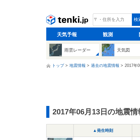
tenki.jp
検
天気予報
観測
雨雲レーダー
天気図
トップ
地震情報
過去の地震情報
2017年
2017年06月13日の地震情
▲発生時刻