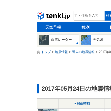
tenki.jp
検
天気予報
観測
雨雲レーダー
天気図
トップ
地震情報
過去の地震情報
2017年
2017年05月24日の地震情
▼発生時刻