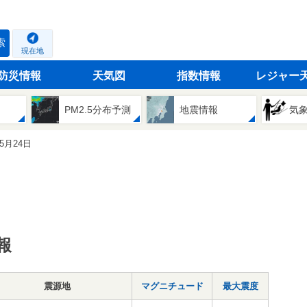
索
現在地
防災情報
天気図
指数情報
レジャー
PM2.5分布予測
地震情報
気
05月24日
報
震源地
マグニチュード
最大震度