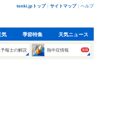
tenki.jpトップ
｜
サイトマップ
｜
ヘルプ
天気
季節特集
天気ニュース
象予報士の解説
熱中症情報
注目