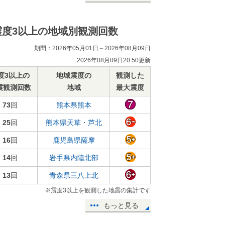
震度3以上の地域別観測回数
期間：2026年05月01日～2026年08月09日
2026年08月09日20:50更新
度3以上の
地域震度の
観測した
震観測回数
地域
最大震度
73
回
熊本県熊本
25
回
熊本県天草・芦北
16
回
鹿児島県薩摩
14
回
岩手県内陸北部
13
回
青森県三八上北
※震度3以上を観測した地震の集計です
もっと見る