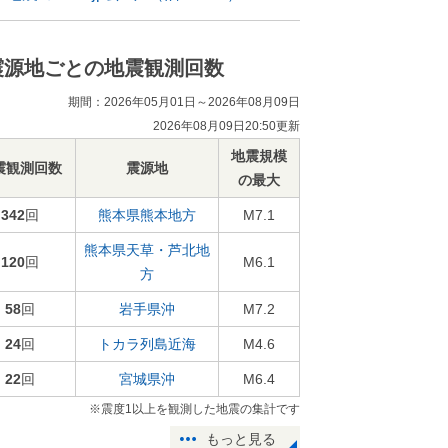
震源地ごとの地震観測回数
期間：2026年05月01日～2026年08月09日
2026年08月09日20:50更新
地震規模
震観測回数
震源地
の最大
342
回
熊本県熊本地方
M7.1
熊本県天草・芦北地
120
回
M6.1
方
58
回
岩手県沖
M7.2
24
回
トカラ列島近海
M4.6
22
回
宮城県沖
M6.4
※震度1以上を観測した地震の集計です
もっと見る