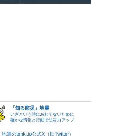
「知る防災」地震
いざという時にあわてないために
確かな情報と行動で防災力アップ
地震のtenki.jp公式X（旧Twitter）