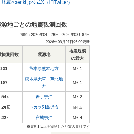
地震のtenki.jp公式X（旧Twitter）
震源地ごとの地震観測回数
期間：2026年04月29日～2026年08月07日
2026年08月07日06:00更新
地震規模
震観測回数
震源地
の最大
331
回
熊本県熊本地方
M7.1
熊本県天草・芦北地
107
回
M6.1
方
54
回
岩手県沖
M7.2
24
回
トカラ列島近海
M4.6
22
回
宮城県沖
M6.4
※震度1以上を観測した地震の集計です