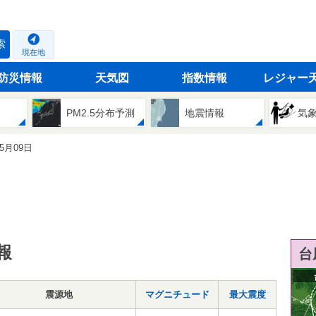
索
現在地
防災情報
天気図
指数情報
レジャー
PM2.5分布予測
地震情報
気
05月09日
報
台
震源地
マグニチュード
最大震度