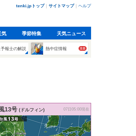
tenki.jpトップ
｜
サイトマップ
｜
ヘルプ
天気
季節特集
天気ニュース
象予報士の解説
熱中症情報
注目
風13号
(ドルフィン)
07日05:00現在