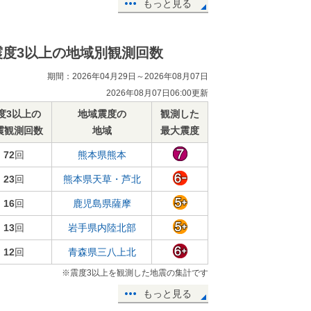
もっと見る
震度3以上の地域別観測回数
期間：2026年04月29日～2026年08月07日
2026年08月07日06:00更新
度3以上の
地域震度の
観測した
震観測回数
地域
最大震度
72
回
熊本県熊本
23
回
熊本県天草・芦北
16
回
鹿児島県薩摩
13
回
岩手県内陸北部
12
回
青森県三八上北
※震度3以上を観測した地震の集計です
もっと見る