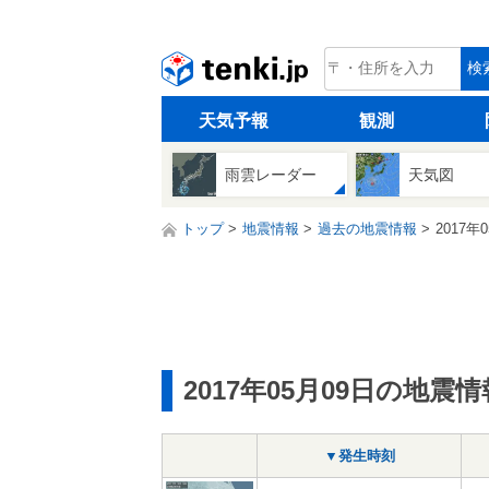
tenki.jp
検
天気予報
観測
雨雲レーダー
天気図
トップ
地震情報
過去の地震情報
2017年
2017年05月09日の地震情
▼発生時刻