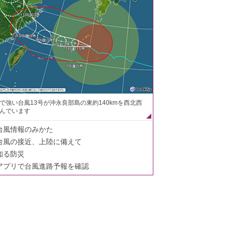
で強い台風13号が沖永良部島の東約140kmを西北西
んでいます
台風情報のみかた
台風の接近、上陸に備えて
知る防災
アプリで台風進路予報を確認