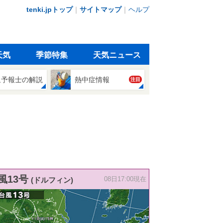
tenki.jpトップ
｜
サイトマップ
｜
ヘルプ
天気
季節特集
天気ニュース
象予報士の解説
熱中症情報
注目
風13号
(ドルフィン)
08日17:00現在