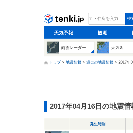
tenki.jp
検
天気予報
観測
雨雲レーダー
天気図
トップ
地震情報
過去の地震情報
2017年
2017年04月16日の地震情
発生時刻