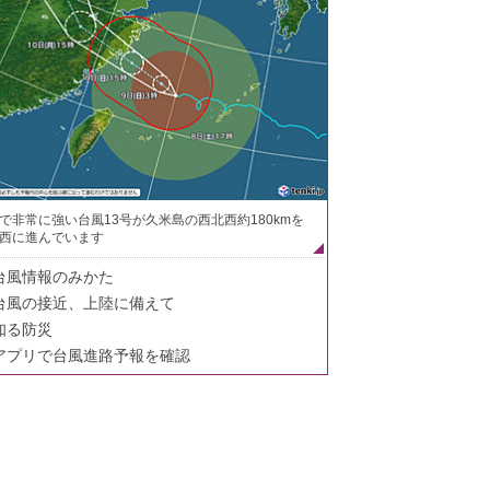
で非常に強い台風13号が久米島の西北西約180kmを
西に進んでいます
台風情報のみかた
台風の接近、上陸に備えて
知る防災
アプリで台風進路予報を確認