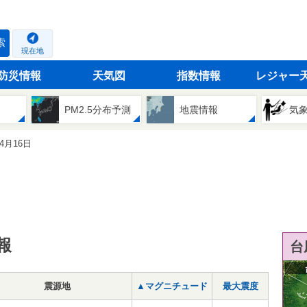
索
現在地
防災情報
天気図
指数情報
レジャー
PM2.5分布予測
地震情報
気
04月16日
報
台
震源地
▲マグニチュード
最大震度