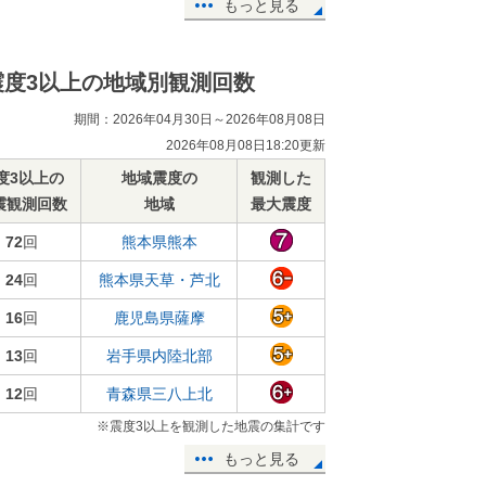
もっと見る
震度3以上の地域別観測回数
期間：2026年04月30日～2026年08月08日
2026年08月08日18:20更新
度3以上の
地域震度の
観測した
震観測回数
地域
最大震度
72
回
熊本県熊本
24
回
熊本県天草・芦北
16
回
鹿児島県薩摩
13
回
岩手県内陸北部
12
回
青森県三八上北
※震度3以上を観測した地震の集計です
もっと見る