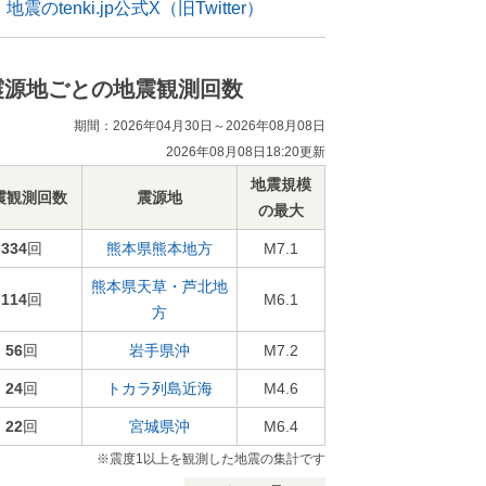
地震のtenki.jp公式X（旧Twitter）
震源地ごとの地震観測回数
期間：2026年04月30日～2026年08月08日
2026年08月08日18:20更新
地震規模
震観測回数
震源地
の最大
334
回
熊本県熊本地方
M7.1
熊本県天草・芦北地
114
回
M6.1
方
56
回
岩手県沖
M7.2
24
回
トカラ列島近海
M4.6
22
回
宮城県沖
M6.4
※震度1以上を観測した地震の集計です